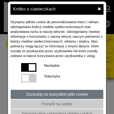
Krótko o ciasteczkach
✖
Używamy plików cookie do personalizowania treści i reklam,
udostępniania funkcji mediów społecznościowych oraz
analizowania ruchu w naszej witrynie. Udostępniamy również
informacje o korzystaniu z naszej witryny naszym partnerom z
branży mediów społecznościowych, reklamy i analizy. Nasi
A Ty wykonujesz test
partnerzy mogą łączyć te informacje z innymi danymi, które
zostały im przekazane przez użytkownika lub które zostały
przezimowania Twojego
zebrane w trakcie korzystania przez użytkownika z usług.
rzepaku? #rzepak
Niezbędne
#rolnictwo
Statystyka
Zezwalaj na wszystkie pliki cookie
Pozwól na wybór
Indywidualne ustawienia plików cookie