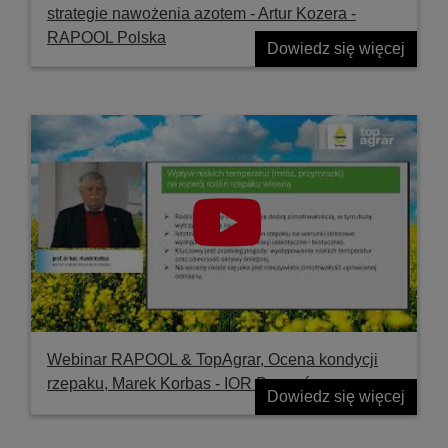
strategie nawożenia azotem - Artur Kozera -
RAPOOL Polska
Dowiedz się więcej
Webinar RAPOOL & TopAgrar, Ocena kondycji
rzepaku, Marek Korbas - IOR Poznań
Dowiedz się więcej