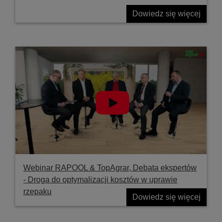
Dowiedz się więcej
Webinar RAPOOL & TopAgrar, Debata ekspertów
- Droga do optymalizacji kosztów w uprawie
rzepaku
Dowiedz się więcej