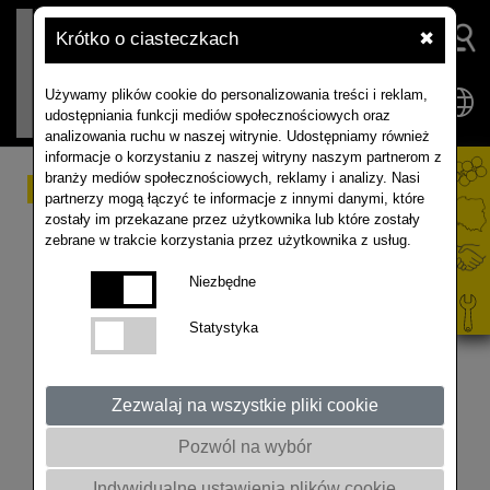
Krótko o ciasteczkach
✖
Używamy plików cookie do personalizowania treści i reklam,
udostępniania funkcji mediów społecznościowych oraz
analizowania ruchu w naszej witrynie. Udostępniamy również
informacje o korzystaniu z naszej witryny naszym partnerom z
branży mediów społecznościowych, reklamy i analizy. Nasi
Rzepak - wiosenna
partnerzy mogą łączyć te informacje z innymi danymi, które
zostały im przekazane przez użytkownika lub które zostały
ochrona
zebrane w trakcie korzystania przez użytkownika z usług.
Niezbędne
01:22 Zagrożenie ze strony chorób na plantacjach
Statystyka
rzepaku –prof. Marek Korbas, Instytut Ochrony
Roślin - PIB w Poznaniu 30:02 Wiosenna ochrona
fungicydowa rzepaku ozimego – dr inż. Marcin
Zezwalaj na wszystkie pliki cookie
Łański, BASF Polska 48:34 Płodozmian –
różnorodność się opłaca – Tomasz Szymański,
Pozwól na wybór
Saaten-Union Polska 57:34 Sytuacja na
Indywidualne ustawienia plików cookie
światowym rynku rzepaku – Artur Kozera, RAPOOL