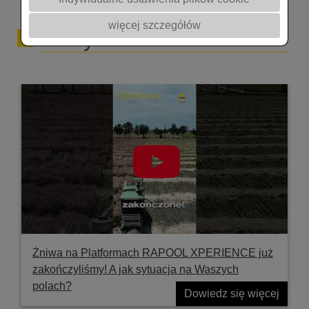
Polska Zapisz się do naszej grupy na FB
więcej szczegółów
Filmy
https://www.facebook.com/groups/2939986792890175
Zapraszamy na stronę https://akademiarzepaku.pl/
Żniwa na Platformach RAPOOL XPERIENCE już
zakończyliśmy! A jak sytuacja na Waszych
polach?
Dowiedz się więcej