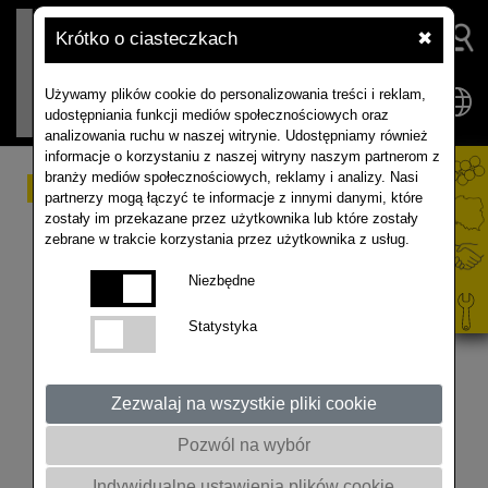
Krótko o ciasteczkach
✖
Używamy plików cookie do personalizowania treści i reklam,
udostępniania funkcji mediów społecznościowych oraz
analizowania ruchu w naszej witrynie. Udostępniamy również
informacje o korzystaniu z naszej witryny naszym partnerom z
branży mediów społecznościowych, reklamy i analizy. Nasi
Zapraszamy na cykl
partnerzy mogą łączyć te informacje z innymi danymi, które
zostały im przekazane przez użytkownika lub które zostały
zimowych konferencji
zebrane w trakcie korzystania przez użytkownika z usług.
2024
Niezbędne
Statystyka
odbędą się one: w Rynie, Wąbrzeźnie i
Lubniewicach - szczegóły na stronie www.rapool.pl
@akademiarzepaku5409 #rolnictwo #agriculture
Zezwalaj na wszystkie pliki cookie
#rzepak #rolnik #shorts #short
Pozwól na wybór
Indywidualne ustawienia plików cookie