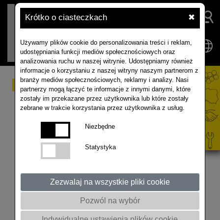
Krótko o ciasteczkach
✖
Używamy plików cookie do personalizowania treści i reklam,
udostępniania funkcji mediów społecznościowych oraz
analizowania ruchu w naszej witrynie. Udostępniamy również
informacje o korzystaniu z naszej witryny naszym partnerom z
branży mediów społecznościowych, reklamy i analizy. Nasi
Akademia Rzepaku,
partnerzy mogą łączyć te informacje z innymi danymi, które
zostały im przekazane przez użytkownika lub które zostały
Krobia i Zmysłowo,
zebrane w trakcie korzystania przez użytkownika z usług.
14.05.2026 #rolnictwo
Niezbędne
Statystyka
Zezwalaj na wszystkie pliki cookie
Pozwól na wybór
Indywidualne ustawienia plików cookie