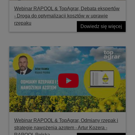
Webinar RAPOOL & TopAgrar, Debata ekspertów
- Droga do optymalizacji kosztów w uprawie
rzepaku
Dowiedz się więcej
Webinar RAPOOL & TopAgrar, Odmiany rzepak i
strategie nawożenia azotem - Artur Kozera -
RAPOOL Polska