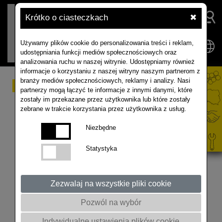
Krótko o ciasteczkach
✖
Używamy plików cookie do personalizowania treści i reklam,
udostępniania funkcji mediów społecznościowych oraz
analizowania ruchu w naszej witrynie. Udostępniamy również
informacje o korzystaniu z naszej witryny naszym partnerom z
branży mediów społecznościowych, reklamy i analizy. Nasi
Rzepak ozimy - Ocena
partnerzy mogą łączyć te informacje z innymi danymi, które
zostały im przekazane przez użytkownika lub które zostały
plantacji rzepaku przed
zebrane w trakcie korzystania przez użytkownika z usług.
zimą 15.11.2022 r.
Niezbędne
Statystyka
Ocena rzepaku przed zimą podczas spotkania w
ramach Akademii Rzepaku w gospodarstwie Pana
Piotra w miejscowości Knybawa. Rzepak na tym
Zezwalaj na wszystkie pliki cookie
polu był wysiany 26 sierpnia 2022 roku. 00:00 -
Pozwól na wybór
00:56 Wstęp 00:57 - 02:25 Piotr Owczarek - rolnik z
Knybawy przedstawia agrotechnikę uprawy
Indywidualne ustawienia plików cookie