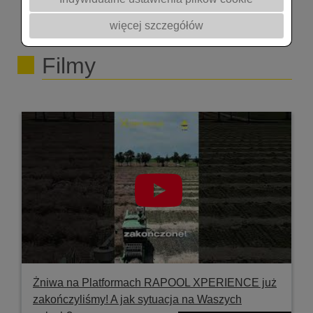
rzepaku w gospodarstwie 02:26 - 07:56 Artur
więcej szczegółów
Kozera z firmy Rapool Polska prezentuje odmiany
rzepaku. 07:58 - 24:15 Prof. Witold Szczepaniak z
Filmy
Uniwersytetu Przyrodniczego w Poznaniu ocenia
stan rzepaku. Zapraszamy na stronę
https://akademiarzepaku.pl/ na FB
https://www.facebook.com/AkademiaRzepaku
Zapisz się do naszej grupy na FB
https://www.facebook.com/groups/2939986792890175
Żniwa na Platformach RAPOOL XPERIENCE już
zakończyliśmy! A jak sytuacja na Waszych