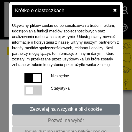
Krótko o ciasteczkach
✖
Używamy plików cookie do personalizowania treści i reklam,
udostępniania funkcji mediów społecznościowych oraz
analizowania ruchu w naszej witrynie. Udostępniamy również
informacje o korzystaniu z naszej witryny naszym partnerom z
branży mediów społecznościowych, reklamy i analizy. Nasi
AKCJA RABATOWA
partnerzy mogą łączyć te informacje z innymi danymi, które
zostały im przekazane przez użytkownika lub które zostały
2026 - informacje o Akcji
zebrane w trakcie korzystania przez użytkownika z usług.
i Konkursie
Niezbędne
Statystyka
www.rabaty.rapool.pl #rzepak #rolnictwo #konkurs
#nagrody
Zezwalaj na wszystkie pliki cookie
Pozwól na wybór
Indywidualne ustawienia plików cookie