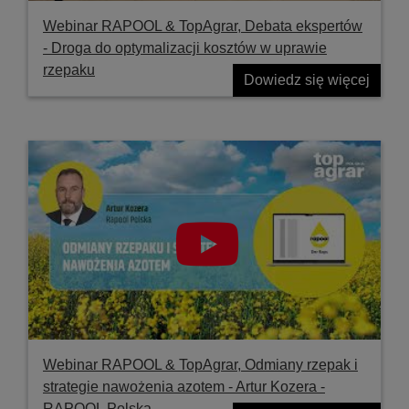
Webinar RAPOOL & TopAgrar, Debata ekspertów
- Droga do optymalizacji kosztów w uprawie
rzepaku
Dowiedz się więcej
Webinar RAPOOL & TopAgrar, Odmiany rzepak i
strategie nawożenia azotem - Artur Kozera -
RAPOOL Polska