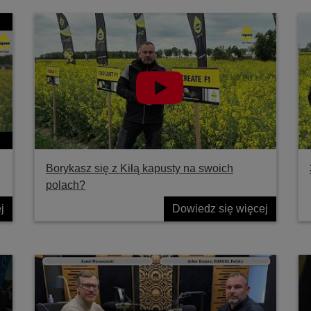
Borykasz się z Kiłą kapusty na swoich
polach?
j
Dowiedz się więcej