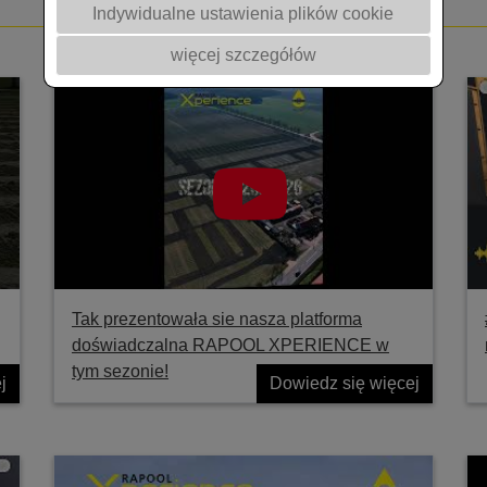
Indywidualne ustawienia plików cookie
więcej szczegółów
Tak prezentowała sie nasza platforma
doświadczalna RAPOOL XPERIENCE w
tym sezonie!
j
Dowiedz się więcej