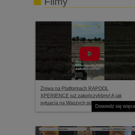
Filmy
Żniwa na Platformach RAPOOL
XPERIENCE już zakończyliśmy! A jak
sytuacja na Waszych polach?
Dowiedz się więce