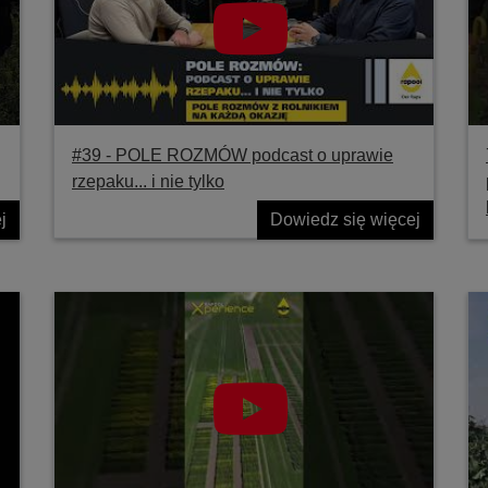
#39 ‐ POLE ROZMÓW podcast o uprawie
rzepaku... i nie tylko
j
Dowiedz się więcej