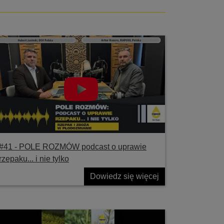
#41 ‐ POLE ROZMÓW podcast o uprawie
rzepaku... i nie tylko
Dowiedz się więcej