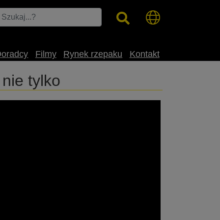
Doradcy
Filmy
Rynek rzepaku
Kontakt
ie tylko
nion Polska na temat grochu siewnego -
ibliotece Publicznej w Mieścisku.