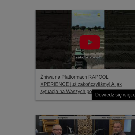
Żniwa na Platformach RAPOOL
XPERIENCE już zakończyliśmy! A jak
sytuacja na Waszych polach?
Dowiedz się więce