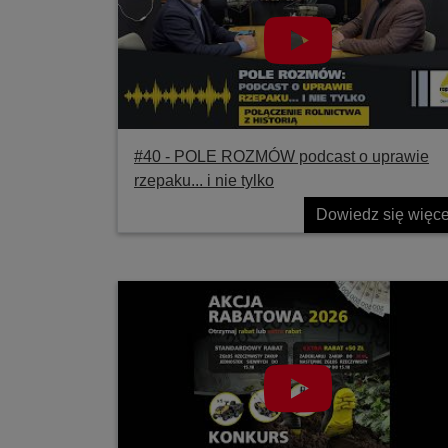
#40 ‐ POLE ROZMÓW podcast o uprawie
rzepaku... i nie tylko
Dowiedz się więce