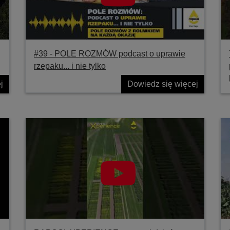
#39 ‐ POLE ROZMÓW podcast o uprawie
rzepaku... i nie tylko
j
Dowiedz się więcej