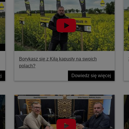
Borykasz się z Kiłą kapusty na swoich
polach?
j
Dowiedz się więcej