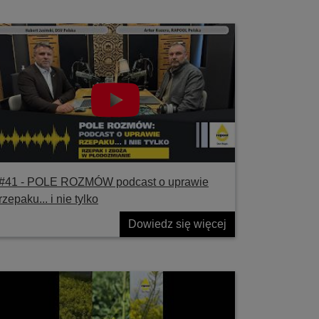
#41 ‐ POLE ROZMÓW podcast o uprawie
rzepaku... i nie tylko
Dowiedz się więcej