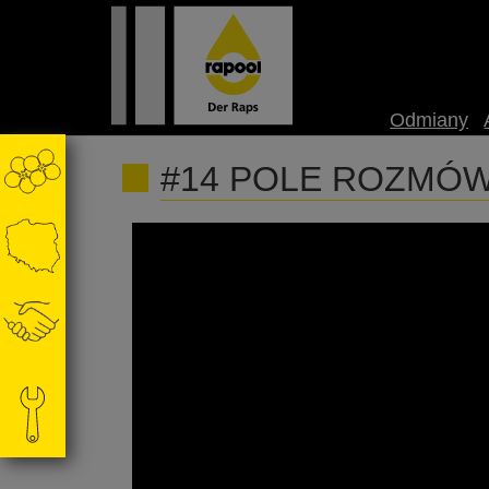
Odmiany
#14 POLE ROZMÓW pod
Artur Kozera manager produktu i marketing
formy zimującej. Zapraszamy do wysłuchania!
@rapoolpolska7302 @akademiarzepaku5409 ‪@