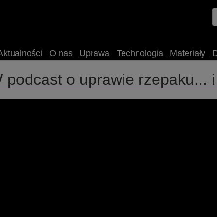
Aktualności
O nas
Uprawa
Technologia
Materiały
cast o uprawie rzepaku... i n
u RAPOOL Polska rozmawia z Tomaszem Szymańskim z Saaten-U
 Nagranie zostało zrealizowane w TOK JOB Studio w Gminnej B
saaten-unionpolska‬ #rolnictwo #rzepak #groch #podcast