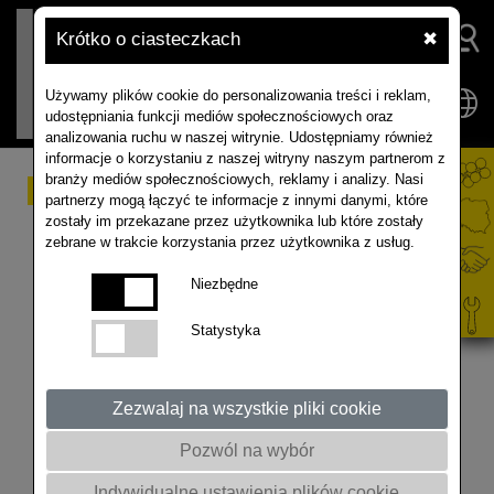
Krótko o ciasteczkach
✖
Używamy plików cookie do personalizowania treści i reklam,
udostępniania funkcji mediów społecznościowych oraz
analizowania ruchu w naszej witrynie. Udostępniamy również
informacje o korzystaniu z naszej witryny naszym partnerom z
branży mediów społecznościowych, reklamy i analizy. Nasi
RAPOOL XPERIENCE
partnerzy mogą łączyć te informacje z innymi danymi, które
zostały im przekazane przez użytkownika lub które zostały
10/2024-03/2025
zebrane w trakcie korzystania przez użytkownika z usług.
Niezbędne
Statystyka
Zezwalaj na wszystkie pliki cookie
Pozwól na wybór
Indywidualne ustawienia plików cookie