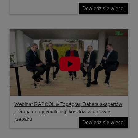
Dowiedz się więcej
Webinar RAPOOL & TopAgrar, Debata ekspertów
- Droga do optymalizacji kosztów w uprawie
rzepaku
Dowiedz się więcej