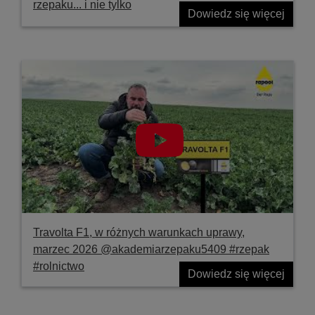
rzepaku... i nie tylko
Dowiedz się więcej
Travolta F1, w różnych warunkach uprawy,
marzec 2026 @akademiarzepaku5409 #rzepak
#rolnictwo
Dowiedz się więcej