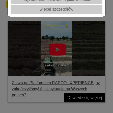
Filmy
więcej szczegółów
Żniwa na Platformach RAPOOL XPERIENCE już
zakończyliśmy! A jak sytuacja na Waszych
polach?
Dowiedz się więcej