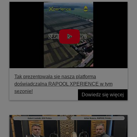
Tak prezentowała sie nasza platforma
doświadczalna RAPOOL XPERIENCE w tym
sezonie!
Dowiedz się więcej