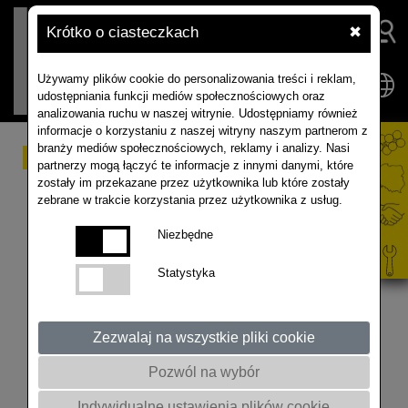
Krótko o ciasteczkach
✖
Używamy plików cookie do personalizowania treści i reklam,
udostępniania funkcji mediów społecznościowych oraz
analizowania ruchu w naszej witrynie. Udostępniamy również
informacje o korzystaniu z naszej witryny naszym partnerom z
branży mediów społecznościowych, reklamy i analizy. Nasi
RAPOOL XPERIENCE
partnerzy mogą łączyć te informacje z innymi danymi, które
zostały im przekazane przez użytkownika lub które zostały
zebrane w trakcie korzystania przez użytkownika z usług.
Kompensacja uszkodzeń na platformie w
Niezbędne
Godurowie
Statystyka
Zezwalaj na wszystkie pliki cookie
Pozwól na wybór
Indywidualne ustawienia plików cookie