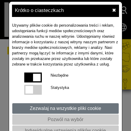
Krótko o ciasteczkach
✖
Używamy plików cookie do personalizowania treści i reklam,
udostępniania funkcji mediów społecznościowych oraz
analizowania ruchu w naszej witrynie. Udostępniamy również
informacje o korzystaniu z naszej witryny naszym partnerom z
branży mediów społecznościowych, reklamy i analizy. Nasi
Rzepak Odmiany TOP
partnerzy mogą łączyć te informacje z innymi danymi, które
zostały im przekazane przez użytkownika lub które zostały
2021 rekomendacje.
zebrane w trakcie korzystania przez użytkownika z usług.
Akcja Rabatowa Rapool
Niezbędne
Statystyka
Rekomendujemy do uprawy odmiany rzepaku
ozimego z hodowli Rapool. Wyjaśniamy zasady
Akcji Rabatowej, w której premiujemy zakup 7
Zezwalaj na wszystkie pliki cookie
odmian. Możliwe do uzyskania rabaty od 80 do 120
Pozwól na wybór
zł za jednostkę siewną. Szczegółowe zasady na
www.rapool.pl
Indywidualne ustawienia plików cookie