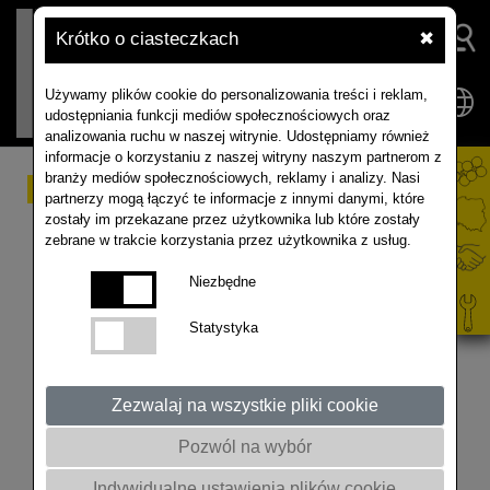
Krótko o ciasteczkach
✖
Używamy plików cookie do personalizowania treści i reklam,
udostępniania funkcji mediów społecznościowych oraz
analizowania ruchu w naszej witrynie. Udostępniamy również
informacje o korzystaniu z naszej witryny naszym partnerom z
branży mediów społecznościowych, reklamy i analizy. Nasi
Sytuacja na plantacjach
partnerzy mogą łączyć te informacje z innymi danymi, które
zostały im przekazane przez użytkownika lub które zostały
rzepaku – choroby
zebrane w trakcie korzystania przez użytkownika z usług.
występujące wiosną
Niezbędne
Statystyka
Prof. Marek Korbas z Instytutu Ochrony Roślin w
Poznaniu omawia choroby występujące wiosną na
plantacjach rzepaku. (02.2021)
Zezwalaj na wszystkie pliki cookie
Pozwól na wybór
Indywidualne ustawienia plików cookie