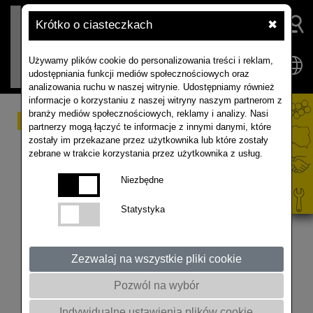
Krótko o ciasteczkach
✖
Używamy plików cookie do personalizowania treści i reklam,
udostępniania funkcji mediów społecznościowych oraz
analizowania ruchu w naszej witrynie. Udostępniamy również
informacje o korzystaniu z naszej witryny naszym partnerom z
branży mediów społecznościowych, reklamy i analizy. Nasi
Podsumowanie
partnerzy mogą łączyć te informacje z innymi danymi, które
zostały im przekazane przez użytkownika lub które zostały
Akademii Rzepaku
zebrane w trakcie korzystania przez użytkownika z usług.
21.05.2024
Niezbędne
Statystyka
Mogliśmy ocenić stan plantacji podczas Akademii
Rzepaku na poletkach stacji doświadczalnej NPZ
Lembke w Grabonogu, w Skoraszewicach k. Krobi
Zezwalaj na wszystkie pliki cookie
(woj. wielkopolskie). #rapoolinfobox #dnipola
Pozwól na wybór
@akademiarzepaku #rzepak #rolnictwo
Indywidualne ustawienia plików cookie