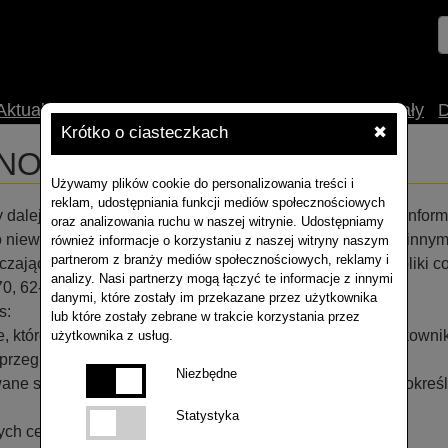
Aktualności
O nas
Uprawa
Technologia
Materiały
Krótko o ciasteczkach
✖
NOŚCI
Używamy plików cookie do personalizowania treści i
reklam, udostępniania funkcji mediów społecznościowych
 dalej „portalem”, w sposób automatyczny zbiera jedynie inform
oraz analizowania ruchu w naszej witrynie. Udostępniamy
 to niewielkie pliki tekstowe zapisywane na komputerze lub in
również informacje o korzystaniu z naszej witryny naszym
partnerom z branży mediów społecznościowych, reklamy i
czającym na urządzeniu końcowym użytkownika portalu pliki co
analizy. Nasi partnerzy mogą łączyć te informacje z innymi
 70, 62-100 Wągrowiec.
danymi, które zostały im przekazane przez użytkownika
s:
lub które zostały zebrane w trakcie korzystania przez
sowe, które przechowywane są w urządzeniu końcowym użytkown
użytkownika z usług.
rzeglądarki internetowej);
Niezbędne
wywane są w urządzeniu końcowym użytkownika przez czas okreś
Statystyka
ych celach: