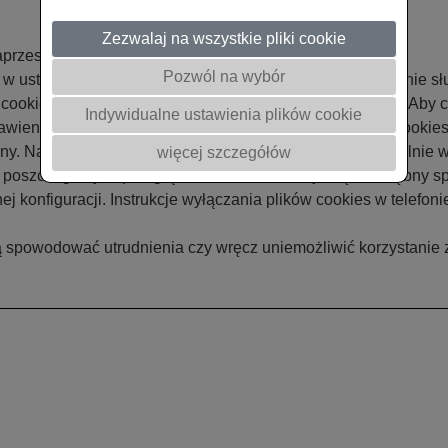
Zezwalaj na wszystkie pliki cookie
aprzestania wyświetlania wybranego komunikatu.
Pozwól na wybór
 w ustawieniach przeglądarki internetowej. Oprogramowanie sł
cookies na komputerze lub innym urządzeniu końcowym. Aby c
Indywidualne ustawienia plików cookie
awienia przeglądarki, aby odrzucała ona wszystkie pliki cookies
any. Należy pamiętać, że ustawienia trzeba zmienić oddzielnie 
więcej szczegółów
 poszczególnych przeglądarkach dostosowuje się w odrębny sp
j konfiguracji. Instrukcje wyłączania plików cookies w telefo
 spowodować utrudnienia czy wręcz uniemożliwić korzystanie z