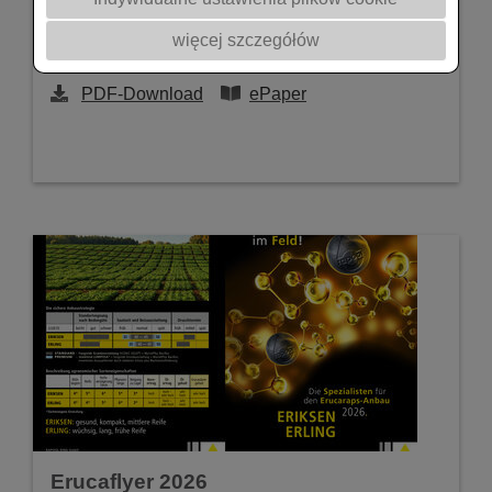
Mit Können und
więcej szczegółów
Geschick
vorbeugen
und
handeln
.
PDF-Download
ePaper
Erucaflyer 2026