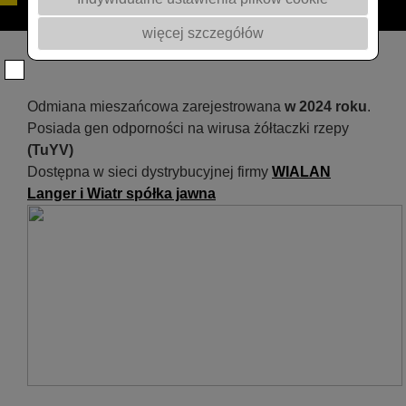
więcej szczegółów
Odmiana mieszańcowa zarejestrowana
w 2024 roku
.
Posiada gen odporności na wirusa żółtaczki rzepy
(TuYV)
Dostępna w sieci dystrybucyjnej firmy
WIALAN
Langer i Wiatr spółka jawna