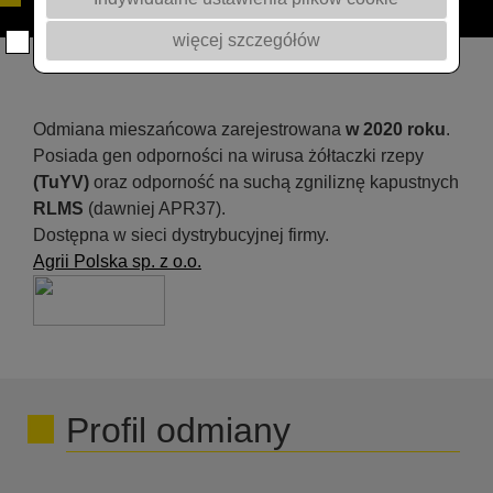
więcej szczegółów
Odmiana mieszańcowa zarejestrowana
w 2020 roku
.
Posiada gen odporności na wirusa żółtaczki rzepy
(TuYV)
oraz odporność na suchą zgniliznę kapustnych
RLMS
(dawniej APR37).
Dostępna w sieci dystrybucyjnej firmy.
Agrii Polska sp. z o.o.
Profil odmiany