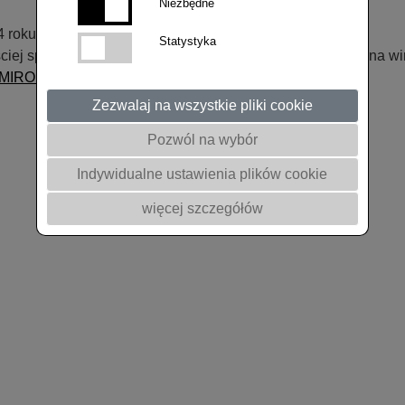
Niezbędne
 roku.
Statystyka
ej spotykane rasy kiły kapusty. Posiada gen odporności na wir
MIROL
.
Zezwalaj na wszystkie pliki cookie
Pozwól na wybór
Indywidualne ustawienia plików cookie
więcej szczegółów