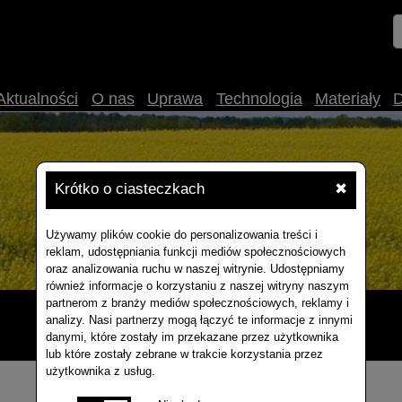
Aktualności
O nas
Uprawa
Technologia
Materiały
Krótko o ciasteczkach
✖
Używamy plików cookie do personalizowania treści i
reklam, udostępniania funkcji mediów społecznościowych
oraz analizowania ruchu w naszej witrynie. Udostępniamy
również informacje o korzystaniu z naszej witryny naszym
partnerom z branży mediów społecznościowych, reklamy i
analizy. Nasi partnerzy mogą łączyć te informacje z innymi
danymi, które zostały im przekazane przez użytkownika
lub które zostały zebrane w trakcie korzystania przez
użytkownika z usług.