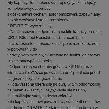
kiły kapusty. To przełomowa propozycja, która łączy
kompleksową odporność
z doskonałymi cechami agronomicznymi, zapewniając
bezpieczeństwo i stabilność plonów.
CREATE F1 wyróżnia się:
• Zaawansowaną odpornością na kiłę kapusty, z cechą
CRE1 (Clubroot Resistance Enhanced 1). Ta
nowoczesna technologia znacząco rozszerza ochronę
w porównaniu do
tradycyjnych odmian, skutecznie neutralizując szeroki
zakres patotypów choroby.
• Odpornością na choroby grzybowe (RLM7) oraz
wirusowe (TuYV), co pozwala chronić plantację przed
najgroźniejszymi zagrożeniami.
• Podwyższoną tolerancją polową, w tym odpornością
na pękanie łuszczyn i osypywanie się nasion,
minimalizując straty podczas zbiorów.
Kiła kapusty stanowi poważne wyzwanie dla rolników,
a odmiana CREATE F1 staje się skuteczną bronią w