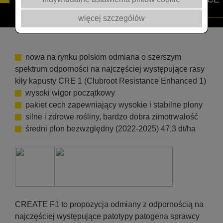
Z KIŁĄ KAPUSTY
więcej szczegółów
nowa na rynku polskim odmiana o szerszym
spektrum odporności na najczęściej występujące rasy
kiły kapusty CRE 1 (Clubroot Resistance Enhanced 1)
wysoki wigor początkowy
pakiet cech zapewniający wysokie i stabilne plony
silne i zdrowe rośliny, bardzo dobra zimotrwałość
średni plon bezwzględny (2022-2025) 47,3 dt/ha
CREATE F1 to propozycja odmiany z odpornością na
najczęściej występujące patotypy patogena sprawcy